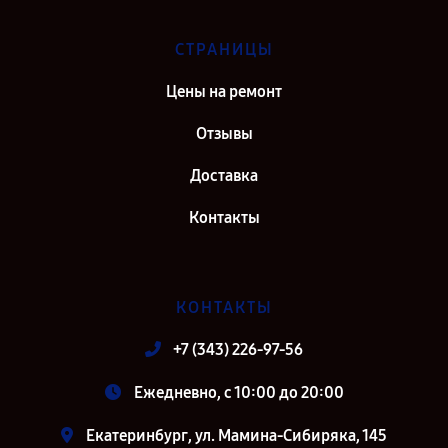
Самара
Ремонт объектива Olympus M.ZUIKO DIGITAL ED 45mm F1.2 PRO в г.
СТРАНИЦЫ
Киров
Цены на ремонт
Ремонт объектива Olympus M.ZUIKO DIGITAL ED 45mm F1.2 PRO в г.
Москва
Отзывы
Ремонт объектива Olympus M.ZUIKO DIGITAL ED 45mm F1.2 PRO в г.
Доставка
Санкт-Петербург
Контакты
КОНТАКТЫ
+7 (343) 226-97-56
Ежедневно, с 10:00 до 20:00
Екатеринбург, ул. Мамина-Сибиряка, 145