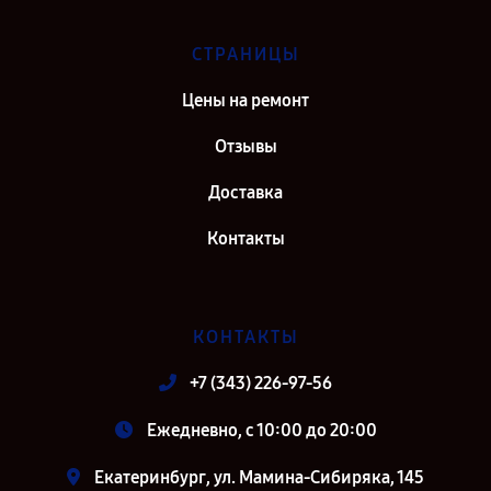
Самара
Ремонт объектива Olympus M.ZUIKO DIGITAL ED 25mm F1.2 PRO в г.
СТРАНИЦЫ
Киров
Цены на ремонт
Ремонт объектива Olympus M.ZUIKO DIGITAL ED 25mm F1.2 PRO в г.
Москва
Отзывы
Ремонт объектива Olympus M.ZUIKO DIGITAL ED 25mm F1.2 PRO в г.
Доставка
Санкт-Петербург
Контакты
КОНТАКТЫ
+7 (343) 226-97-56
Ежедневно, с 10:00 до 20:00
Екатеринбург, ул. Мамина-Сибиряка, 145